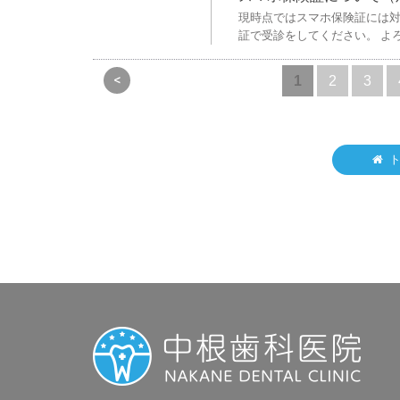
現時点ではスマホ保険証には対
証で受診をしてください。 よ
<
1
2
3