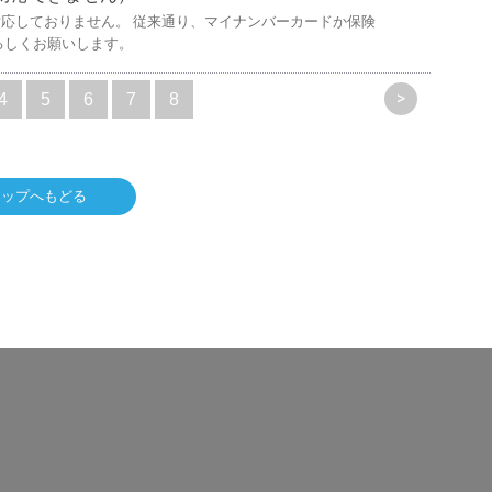
応しておりません。 従来通り、マイナンバーカードか保険
ろしくお願いします。
>
4
5
6
7
8
トップへもどる