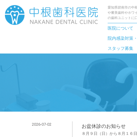
愛知県碧南市の中
や審美歯科やホワ
の歯科ユニットに
医院について
院内感染対策
スタッフ募集
2026-07-02
お盆休診のお知らせ
８月９日（日）から８月１６