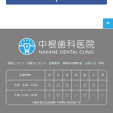
●
医院について
●
治療ガイダンス
●
診療案内
●
保険外治療料金
●
お知らせ
●
SNS
診療時間
月
火
水
木
金
土
日
午前 9:30～13:00
◯
◯
◯
／
◯
◯
／
午後 15:00～18:30
◯
◯
◯
／
◯
／
／
※最終受付は診療終了時間の30分前です