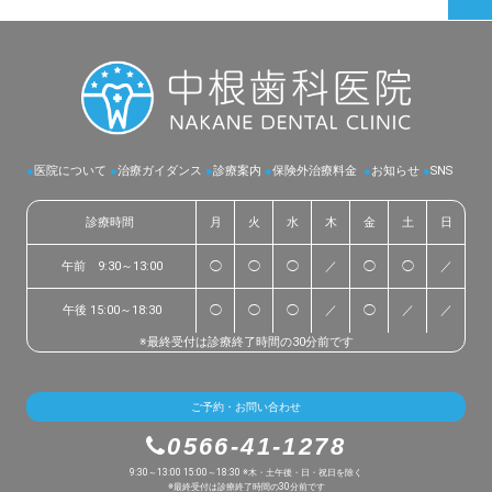
●
医院について
●
治療ガイダンス
●
診療案内
●
保険外治療料金
●
お知らせ
●
SNS
診療時間
月
火
水
木
金
土
日
午前 9:30～13:00
◯
◯
◯
／
◯
◯
／
午後 15:00～18:30
◯
◯
◯
／
◯
／
／
※最終受付は診療終了時間の30分前です
ご予約・お問い合わせ
0566-41-1278
9:30～13:00 15:00～18:30 ※木・土午後・日・祝日を除く
※最終受付は診療終了時間の30分前です