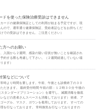
ードを使った保険治療受診はできません
ーカードの健康保険証としての利用が始まる予定ですが、現
せんので、通常通り健康保険証、受給者証などをお持ちくだ
だけでの受診はできません、ご注意ください）
た方へのお願い
め、入国から２週間、感染の疑い症状が無いことを確認され
。予約する際も考慮して下さい。（２週間経過していない場
あります）
対策などについて
通常時より時間を要します。午前、午後とも診療終了の３０
ただきます。 最終受付時間 午前の部：１２時３０分 午後の
（スタンダードプリコーション）を遵守し、滅菌消毒を徹底
レなどの患者さんスペースも消毒しております） 術者、ア
ゴーグル、マスク、ガウンを着用しております。 すべての
理を行なっております。 常時換気を行なっておりますの