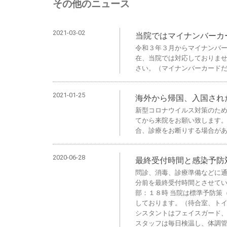
その他のニュース
2021-03-02
当院ではマイナンバーカ
令和３年３月からマイナンバ
在、当院では対応しておりま
さい。（マイナンバーカード
2021-01-25
海外から帰国、入国され
新型コロナウイルス対策のた
てから来院をお願い致します
合、診療をお断りする場合が
2020-06-28
最終受付時間と感染予防
問診、消毒、診療準備などに
分前を最終受付時間とさせてい
部：１８時 当院は標準予防策
しております。（待合室、トイ
シスタントはフェイスガード、
スタッフは毎日検温し、体調管