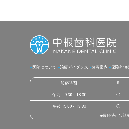
●
医院について
●
治療ガイダンス
●
診療案内
●
保険外治
診療時間
月
午前 9:30～13:00
◯
午後 15:00～18:30
◯
※最終受付は診