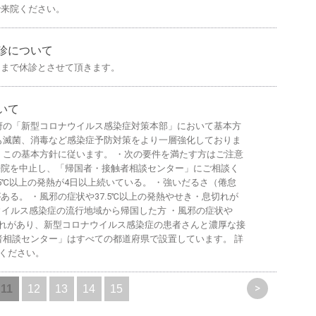
で来院ください。
診について
）まで休診とさせて頂きます。
いて
府の「新型コロナウイルス感染症対策本部」において基本方
も滅菌、消毒など感染症予防対策をより一層強化しておりま
、この基本方針に従います。 ・次の要件を満たす方はご注意
来院を中止し、「帰国者・接触者相談センター」にご相談く
.5℃以上の発熱が4日以上続いている。 ・強いだるさ（倦怠
る。 ・風邪の症状や37.5℃以上の発熱やせき・息切れが
ウイルス感染症の流行地域から帰国した方 ・風邪の症状や
息切れがあり、新型コロナウイルス感染症の患者さんと濃厚な接
者相談センター」はすべての都道府県で設置しています。 詳
認ください。
>
11
12
13
14
15