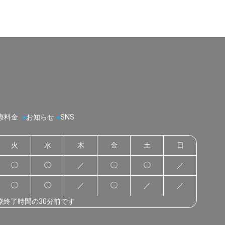
療料金
●
お知らせ
●
SNS
火
水
木
金
土
日
◯
◯
／
◯
◯
／
◯
◯
／
◯
／
／
療終了時間の30分前です