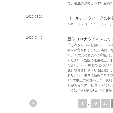
で、温度調節のしやすい服装
2020-04-26
ゴールデンウィークの休
５月３日（日）〜１０日（日
2020-03-15
新型コロナウイルスにつ
「患者さんへのお願い」： 政
針が決定されました。 当院で
す。 来院患者さんへの対応は
ください（当院に連絡の上、
ださい。） ・風邪の症状や37
感）や息苦しさ（呼吸困難）があ
あり、14日以内に新型コロナ
37.5℃以上の発熱やせき・
触があった方 「帰国者・接触
しくはページ内URLからご確
<
...
1
9
10