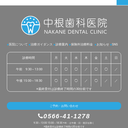
●
医院について
●
治療ガイダンス
●
診療案内
●
保険外治療料金
●
お知らせ
●
SNS
診療時間
月
火
水
木
金
土
日
午前 9:30～13:00
◯
◯
◯
／
◯
◯
／
午後 15:00～18:30
◯
◯
◯
／
◯
／
／
※最終受付は診療終了時間の30分前です
ご予約・お問い合わせ
0566-41-1278
9:30～13:00 15:00～18:30 ※木・土午後・日・祝日を除く
※最終受付は診療終了時間の30分前です