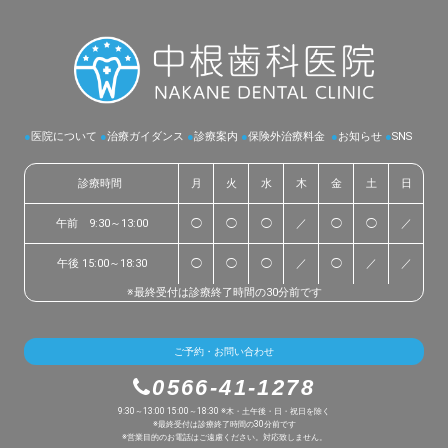
●
医院について
●
治療ガイダンス
●
診療案内
●
保険外治療料金
●
お知らせ
●
SNS
診療時間
月
火
水
木
金
土
日
午前 9:30～13:00
◯
◯
◯
／
◯
◯
／
午後 15:00～18:30
◯
◯
◯
／
◯
／
／
※最終受付は診療終了時間の30分前です
ご予約・お問い合わせ
0566-41-1278
9:30～13:00 15:00～18:30 ※木・土午後・日・祝日を除く
※最終受付は診療終了時間の30分前です
※営業目的のお電話はご遠慮ください。対応致しません。