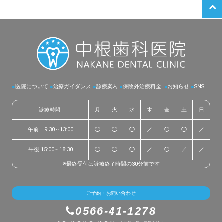
●
医院について
●
治療ガイダンス
●
診療案内
●
保険外治療料金
●
お知らせ
●
SNS
診療時間
月
火
水
木
金
土
日
午前 9:30～13:00
◯
◯
◯
／
◯
◯
／
午後 15:00～18:30
◯
◯
◯
／
◯
／
／
※最終受付は診療終了時間の30分前です
ご予約・お問い合わせ
0566-41-1278