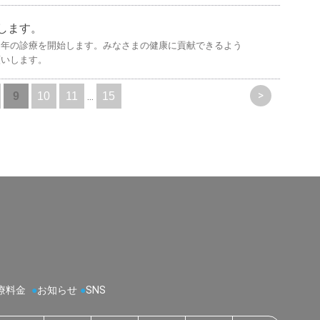
します。
２年の診療を開始します。みなさまの健康に貢献できるよう
願いします。
>
...
9
10
11
15
療料金
●
お知らせ
●
SNS