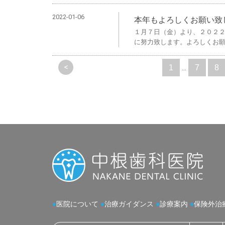
2022-01-06
本年もよろしくお願い致
１月７日（金）より、２０２
に努力致します。よろしくお
<
...
1
7
8
●
医院について
●
治療ガイダンス
●
診療案内
●
保険外治