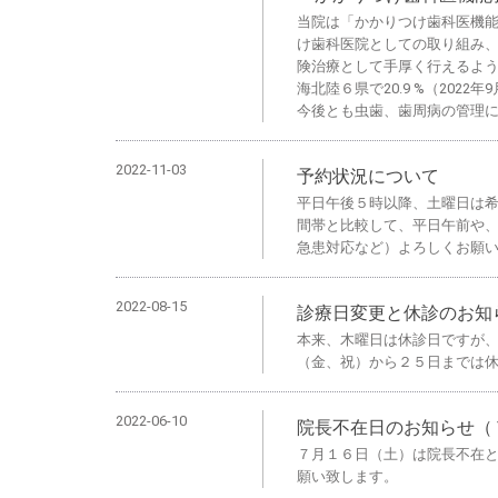
当院は「かかりつけ歯科医機能
け歯科医院としての取り組み
険治療として手厚く行えるよう
海北陸６県で20.9 %（20
今後とも虫歯、歯周病の管理
2022-11-03
予約状況について
平日午後５時以降、土曜日は
間帯と比較して、平日午前や
急患対応など）よろしくお願
2022-08-15
診療日変更と休診のお知
本来、木曜日は休診日ですが、
（金、祝）から２５日までは
2022-06-10
院長不在日のお知らせ（
７月１６日（土）は院長不在と
願い致します。