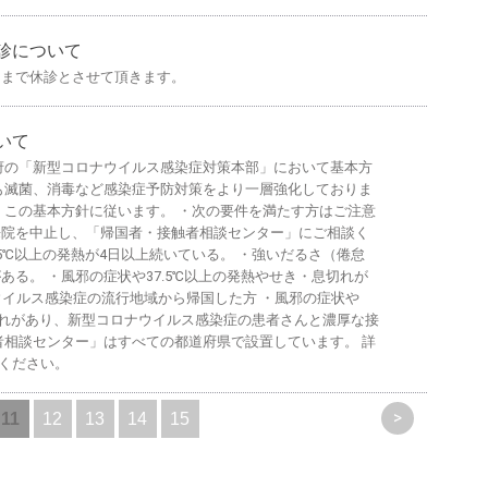
診について
）まで休診とさせて頂きます。
いて
府の「新型コロナウイルス感染症対策本部」において基本方
も滅菌、消毒など感染症予防対策をより一層強化しておりま
、この基本方針に従います。 ・次の要件を満たす方はご注意
来院を中止し、「帰国者・接触者相談センター」にご相談く
.5℃以上の発熱が4日以上続いている。 ・強いだるさ（倦怠
る。 ・風邪の症状や37.5℃以上の発熱やせき・息切れが
ウイルス感染症の流行地域から帰国した方 ・風邪の症状や
息切れがあり、新型コロナウイルス感染症の患者さんと濃厚な接
者相談センター」はすべての都道府県で設置しています。 詳
認ください。
>
11
12
13
14
15