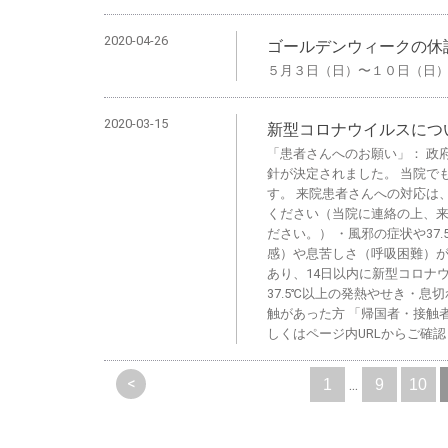
2020-04-26
ゴールデンウィークの休
５月３日（日）〜１０日（日
2020-03-15
新型コロナウイルスにつ
「患者さんへのお願い」： 政
針が決定されました。 当院で
す。 来院患者さんへの対応は
ください（当院に連絡の上、
ださい。） ・風邪の症状や37
感）や息苦しさ（呼吸困難）があ
あり、14日以内に新型コロナ
37.5℃以上の発熱やせき・
触があった方 「帰国者・接触
しくはページ内URLからご確
<
...
1
9
10