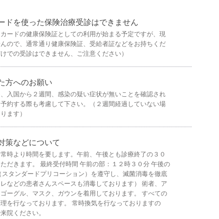
ードを使った保険治療受診はできません
ーカードの健康保険証としての利用が始まる予定ですが、現
せんので、通常通り健康保険証、受給者証などをお持ちくだ
だけでの受診はできません、ご注意ください）
た方へのお願い
め、入国から２週間、感染の疑い症状が無いことを確認され
。予約する際も考慮して下さい。（２週間経過していない場
あります）
対策などについて
通常時より時間を要します。午前、午後とも診療終了の３０
ただきます。 最終受付時間 午前の部：１２時３０分 午後の
（スタンダードプリコーション）を遵守し、滅菌消毒を徹底
レなどの患者さんスペースも消毒しております） 術者、ア
ゴーグル、マスク、ガウンを着用しております。 すべての
理を行なっております。 常時換気を行なっておりますの
で来院ください。