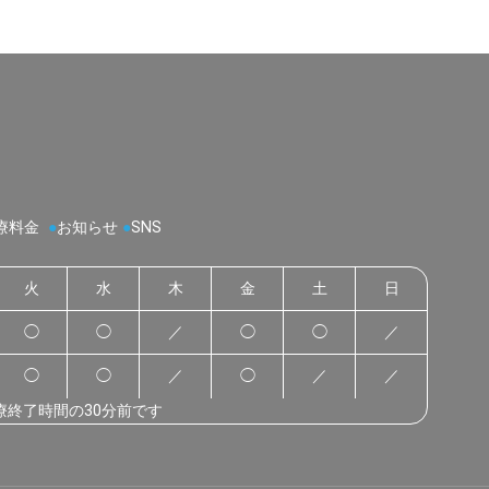
療料金
●
お知らせ
●
SNS
火
水
木
金
土
日
◯
◯
／
◯
◯
／
◯
◯
／
◯
／
／
療終了時間の30分前です