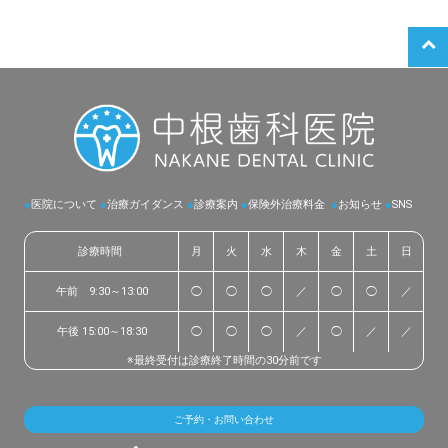
●
医院について
●
治療ガイダンス
●
診療案内
●
保険外治療料金
●
お知らせ
●
SNS
診療時間
月
火
水
木
金
土
日
午前 9:30～13:00
◯
◯
◯
／
◯
◯
／
午後 15:00～18:30
◯
◯
◯
／
◯
／
／
※最終受付は診療終了時間の30分前です
ご予約・お問い合わせ