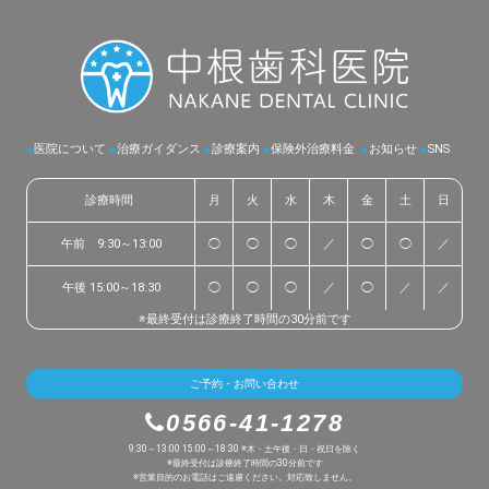
●
医院について
●
治療ガイダンス
●
診療案内
●
保険外治療料金
●
お知らせ
●
SNS
診療時間
月
火
水
木
金
土
日
午前 9:30～13:00
◯
◯
◯
／
◯
◯
／
午後 15:00～18:30
◯
◯
◯
／
◯
／
／
※最終受付は診療終了時間の30分前です
ご予約・お問い合わせ
0566-41-1278
9:30～13:00 15:00～18:30 ※木・土午後・日・祝日を除く
※最終受付は診療終了時間の30分前です
※営業目的のお電話はご遠慮ください。対応致しません。