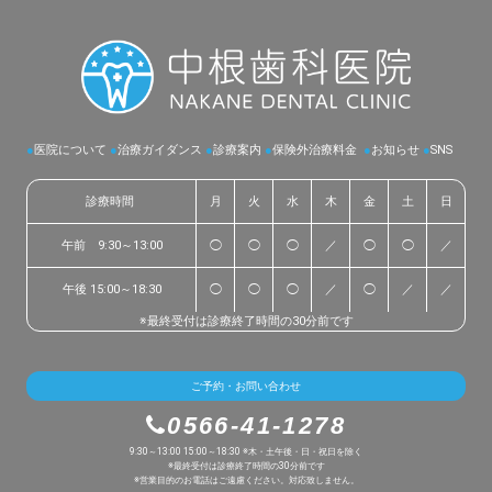
●
医院について
●
治療ガイダンス
●
診療案内
●
保険外治療料金
●
お知らせ
●
SNS
診療時間
月
火
水
木
金
土
日
午前 9:30～13:00
◯
◯
◯
／
◯
◯
／
午後 15:00～18:30
◯
◯
◯
／
◯
／
／
※最終受付は診療終了時間の30分前です
ご予約・お問い合わせ
0566-41-1278
9:30～13:00 15:00～18:30 ※木・土午後・日・祝日を除く
※最終受付は診療終了時間の30分前です
※営業目的のお電話はご遠慮ください。対応致しません。