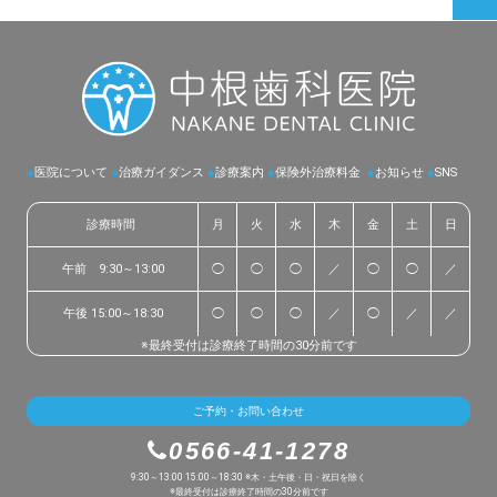
●
医院について
●
治療ガイダンス
●
診療案内
●
保険外治療料金
●
お知らせ
●
SNS
診療時間
月
火
水
木
金
土
日
午前 9:30～13:00
◯
◯
◯
／
◯
◯
／
午後 15:00～18:30
◯
◯
◯
／
◯
／
／
※最終受付は診療終了時間の30分前です
ご予約・お問い合わせ
0566-41-1278
9:30～13:00 15:00～18:30 ※木・土午後・日・祝日を除く
※最終受付は診療終了時間の30分前です