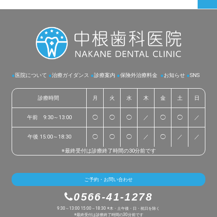
●
医院について
●
治療ガイダンス
●
診療案内
●
保険外治療料金
●
お知らせ
●
SNS
診療時間
月
火
水
木
金
土
日
午前 9:30～13:00
◯
◯
◯
／
◯
◯
／
午後 15:00～18:30
◯
◯
◯
／
◯
／
／
※最終受付は診療終了時間の30分前です
ご予約・お問い合わせ
0566-41-1278
9:30～13:00 15:00～18:30 ※木・土午後・日・祝日を除く
※最終受付は診療終了時間の30分前です