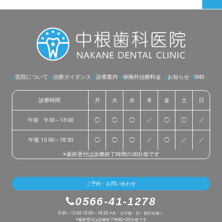
●
医院について
●
治療ガイダンス
●
診療案内
●
保険外治療料金
●
お知らせ
●
SNS
診療時間
月
火
水
木
金
土
日
午前 9:30～13:00
◯
◯
◯
／
◯
◯
／
午後 15:00～18:30
◯
◯
◯
／
◯
／
／
※最終受付は診療終了時間の30分前です
ご予約・お問い合わせ
0566-41-1278
9:30～13:00 15:00～18:30 ※木・土午後・日・祝日を除く
※最終受付は診療終了時間の30分前です