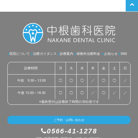
●
医院について
●
治療ガイダンス
●
診療案内
●
保険外治療料金
●
お知らせ
●
SNS
診療時間
月
火
水
木
金
土
日
午前 9:30～13:00
◯
◯
◯
／
◯
◯
／
午後 15:00～18:30
◯
◯
◯
／
◯
／
／
※最終受付は診療終了時間の30分前です
ご予約・お問い合わせ
0566-41-1278