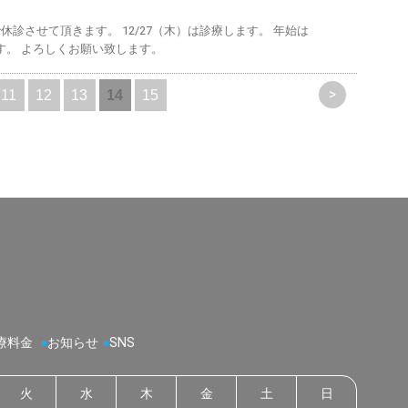
まで休診させて頂きます。 12/27（木）は診療します。 年始は
す。 よろしくお願い致します。
>
11
12
13
14
15
療料金
●
お知らせ
●
SNS
火
水
木
金
土
日