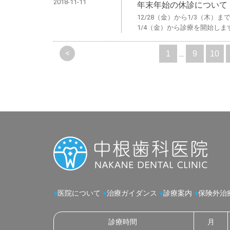
2018-11-11
年末年始の休診について
12/28（金）から1/3（木）
1/4（金）から診療を開始しま
<
...
1
9
10
●
医院について
●
治療ガイダンス
●
診療案内
●
保険外治
診療時間
月