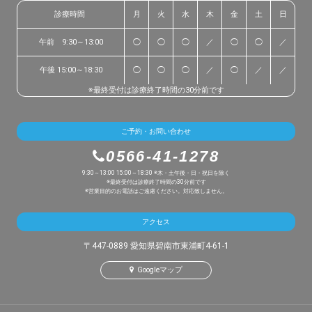
診療時間
月
火
水
木
金
土
日
午前 9:30～13:00
◯
◯
◯
／
◯
◯
／
午後 15:00～18:30
◯
◯
◯
／
◯
／
／
※最終受付は診療終了時間の30分前です
ご予約・お問い合わせ
0566-41-1278
9:30～13:00 15:00～18:30 ※木・土午後・日・祝日を除く
※最終受付は診療終了時間の30分前です
※営業目的のお電話はご遠慮ください。対応致しません。
アクセス
〒447-0889 愛知県碧南市東浦町4-61-1
Googleマップ