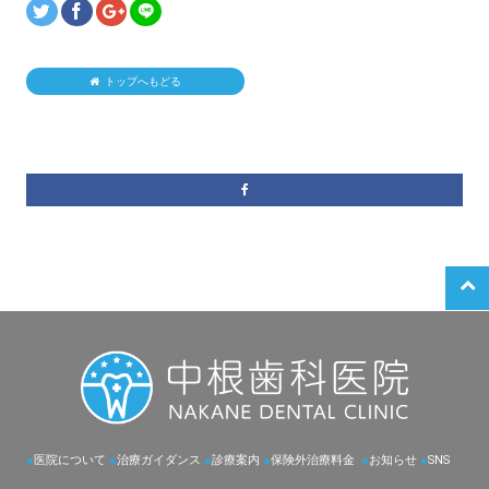
トップへもどる
●
医院について
●
治療ガイダンス
●
診療案内
●
保険外治療料金
●
お知らせ
●
SNS