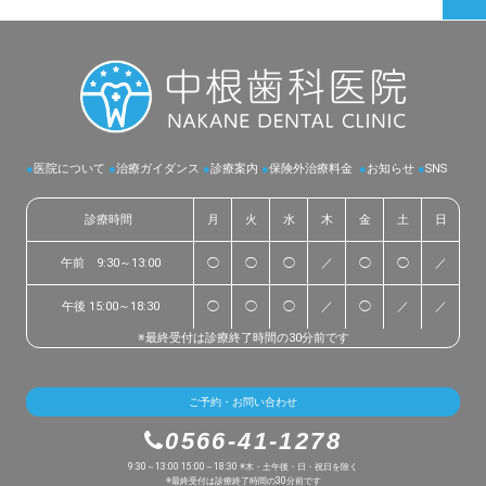
●
医院について
●
治療ガイダンス
●
診療案内
●
保険外治療料金
●
お知らせ
●
SNS
診療時間
月
火
水
木
金
土
日
午前 9:30～13:00
◯
◯
◯
／
◯
◯
／
午後 15:00～18:30
◯
◯
◯
／
◯
／
／
※最終受付は診療終了時間の30分前です
ご予約・お問い合わせ
0566-41-1278
9:30～13:00 15:00～18:30 ※木・土午後・日・祝日を除く
※最終受付は診療終了時間の30分前です