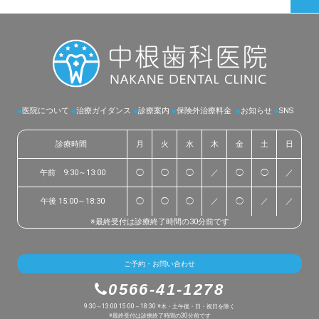
●
医院について
●
治療ガイダンス
●
診療案内
●
保険外治療料金
●
お知らせ
●
SNS
診療時間
月
火
水
木
金
土
日
午前 9:30～13:00
◯
◯
◯
／
◯
◯
／
午後 15:00～18:30
◯
◯
◯
／
◯
／
／
※最終受付は診療終了時間の30分前です
ご予約・お問い合わせ
0566-41-1278
9:30～13:00 15:00～18:30 ※木・土午後・日・祝日を除く
※最終受付は診療終了時間の30分前です